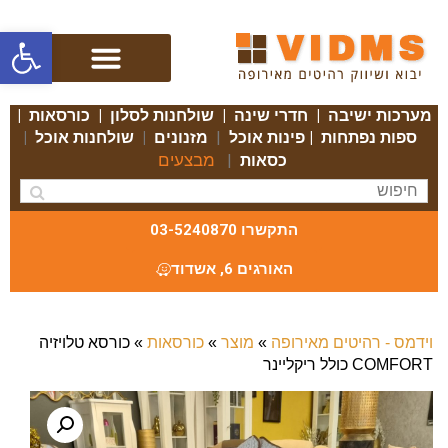
פתח סרגל
מערכות ישיבה
|
חדרי שינה
|
שולחנות לסלון
|
כורסאות
|
ספות נפתחות
|
פינות אוכל
|
מזנונים
|
שולחנות אוכל
|
מבצעים
כסאות
|
התקשרו 03-5240870
האורגים 6, אשדוד
וידמס - רהיטים מאירופה
»
מוצר
»
כורסאות
»
כורסא טלויזיה
COMFORT כולל ריקליינר