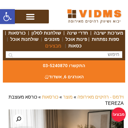
פתח סרגל
מערכות ישיבה
|
חדרי שינה
|
שולחנות לסלון
|
כורסאות
|
ספות נפתחות
|
פינות אוכל
|
מזנונים
|
שולחנות אוכל
|
מבצעים
כסאות
|
התקשרו 03-5240870
האורגים 6, אשדוד
וידמס - רהיטים מאירופה
»
מוצר
»
כורסאות
»
כורסא מעוצבת
TEREZA
מבצע!