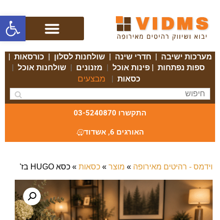
פתח סרגל
מערכות ישיבה
|
חדרי שינה
|
שולחנות לסלון
|
כורסאות
|
ספות נפתחות
|
פינות אוכל
|
מזנונים
|
שולחנות אוכל
|
מבצעים
כסאות
|
התקשרו 03-5240870
האורגים 6, אשדוד
וידמס - רהיטים מאירופה
»
מוצר
»
כסאות
»
כסא HUGO בז'