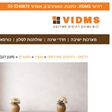
רהיטי VIDMS
. כתובת: האורגים 6, אשדוד 03-5240870
מערכות ישיבה
|
חדרי שינה
|
שולחנות לסלון
|
כורסאו
וידמס - רהיטים מאירופה
»
מוצר
»
מזנונים
»
מזנון דגם