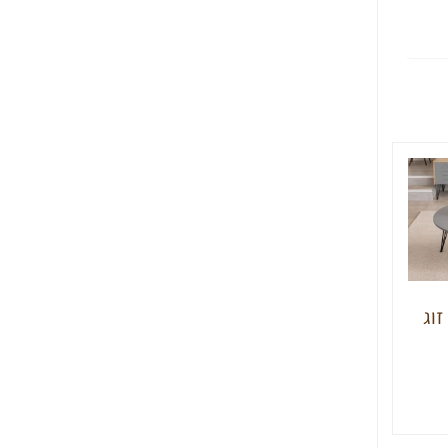
ר+ זוג