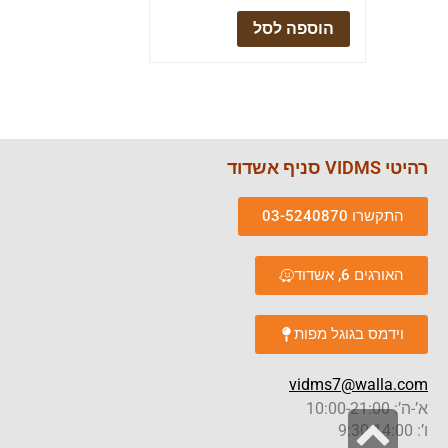
הוספה לסל
רהיטי VIDMS סניף אשדוד
התקשרו 03-5240870
האורגים 6, אשדוד
וידמס בגוגל מפות
vidms7@walla.com
א’-ה’: 10:00-21:00
גלילה
ו’: 9:30-14:00