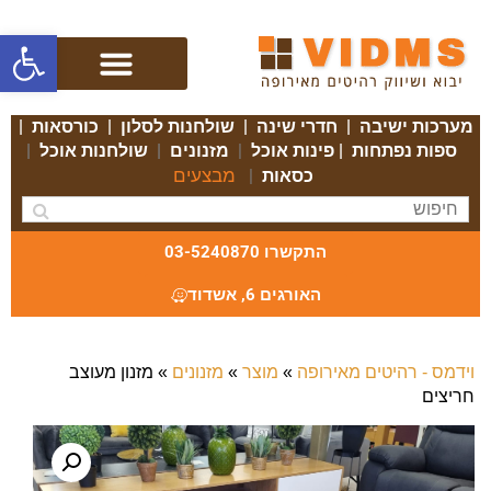
פתח סרגל
מערכות ישיבה
|
חדרי שינה
|
שולחנות לסלון
|
כורסאות
|
ספות נפתחות
|
פינות אוכל
|
מזנונים
|
שולחנות אוכל
|
מבצעים
כסאות
|
התקשרו 03-5240870
האורגים 6, אשדוד
וידמס - רהיטים מאירופה
»
מוצר
»
מזנונים
»
מזנון מעוצב
חריצים