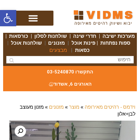
פתח סרגל
מערכות ישיבה
|
חדרי שינה
|
שולחנות לסלון
|
כורסאות
|
ספות נפתחות
|
פינות אוכל
|
מזנונים
|
שולחנות אוכל
|
מבצעים
כסאות
|
התקשרו 03-5240870
האורגים 6, אשדוד
וידמס - רהיטים מאירופה
»
מוצר
»
מזנונים
»
מזנון מעוצב
לבן+אלון