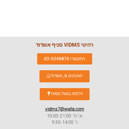
רהיטי VIDMS סניף אשדוד
התקשרו 03-5240870
האורגים 6, אשדוד
וידמס בגוגל מפות
vidms7@walla.com
א’-ה’: 10:00-21:00
ו’: 9:30-14:00