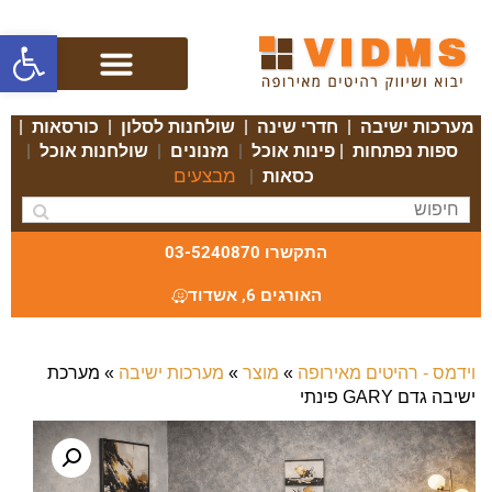
פתח סרגל
מערכות ישיבה
|
חדרי שינה
|
שולחנות לסלון
|
כורסאות
|
ספות נפתחות
|
פינות אוכל
|
מזנונים
|
שולחנות אוכל
|
מבצעים
כסאות
|
התקשרו 03-5240870
האורגים 6, אשדוד
וידמס - רהיטים מאירופה
»
מוצר
»
מערכות ישיבה
»
מערכת
ישיבה גדם GARY פינתי