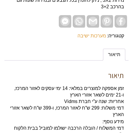
מידות 3X2 , ניתן להזמין בכל הצבעים ובמידות שונות גם
בהרכב 3+2
Facebook
WhatsApp
Gmail
Pinterest
Facebook
Messenger
קטגוריה:
מערכות ישיבה
תיאור
תיאור
זמן אספקה למוצרים במלאי: 14 ימי עסקים לאזור המרכז,
ו-21 ימים לשאר אזורי הארץ
אחריות: שנה ע”י חברת Vidms
דמי משלוח: 299 ש”ח לאזור המרכז, ו-399 ש”ח לשאר אזורי
הארץ
מידע נוסף:
דמי המשלוח / הובלה הרכבה ישולמו למוביל בבית הלקוח