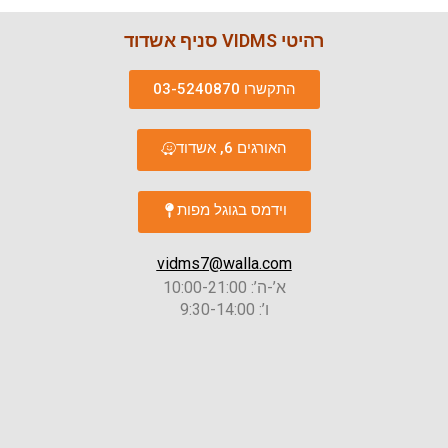
רהיטי VIDMS סניף אשדוד
התקשרו 03-5240870
האורגים 6, אשדוד
וידמס בגוגל מפות
vidms7@walla.com
א’-ה’: 10:00-21:00
ו’: 9:30-14:00