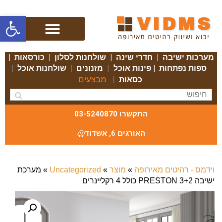
פתח סרגל
מערכות ישיבה
|
חדרי שינה
|
שולחנות לסלון
|
כורסאות
|
ספות נפתחות
|
פינות אוכל
|
מזנונים
|
שולחנות אוכל
|
מבצעים
כסאות
|
התקשרו 03-5240870
האורגים 6, אשדוד
וידמס - רהיטים מאירופה
»
מוצר
»
Uncategorized
»
מערכת
ישיבה 3+2 PRESTON כולל 4 רקליינרים