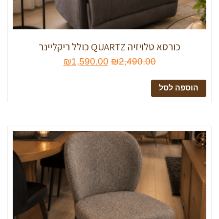
כורסא טלויזיה QUARTZ כולל ריקליינר
₪
1,590.00
₪
2,490.00
הוספה לסל