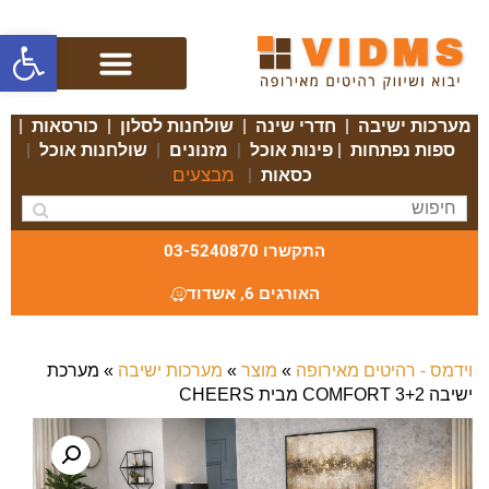
פתח סרגל
מערכות ישיבה
|
חדרי שינה
|
שולחנות לסלון
|
כורסאות
|
ספות נפתחות
|
פינות אוכל
|
מזנונים
|
שולחנות אוכל
|
מבצעים
כסאות
|
התקשרו 03-5240870
האורגים 6, אשדוד
וידמס - רהיטים מאירופה
»
מוצר
»
מערכות ישיבה
»
מערכת
ישיבה COMFORT 3+2 מבית CHEERS