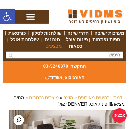
פתח סרגל
מערכות ישיבה
|
חדרי שינה
|
שולחנות לסלון
|
כורסאות
|
ספות נפתחות
|
פינות אוכל
|
מזנונים
|
שולחנות אוכל
|
מבצעים
כסאות
|
התקשרו 03-5240870
האורגים 6, אשדוד
וידמס - רהיטים מאירופה
»
מוצר
»
מוצרים נבחרים
»
מחיר
מציאה!!! פינת אוכל DENVER עגול
מבצע!