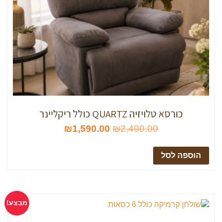
כורסא טלויזיה QUARTZ כולל ריקליינר
₪
1,590.00
₪
2,490.00
הוספה לסל
מבצע!