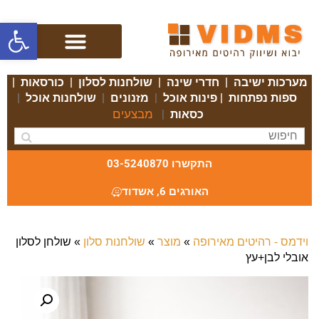
פתח סרגל
מערכות ישיבה
|
חדרי שינה
|
שולחנות לסלון
|
כורסאות
|
ספות נפתחות
|
פינות אוכל
|
מזנונים
|
שולחנות אוכל
|
מבצעים
כסאות
|
התקשרו 03-5240870
האורגים 6, אשדוד
וידמס - רהיטים מאירופה
»
מוצר
»
שולחנות סלון
»
שולחן לסלון
אובלי לבן+עץ