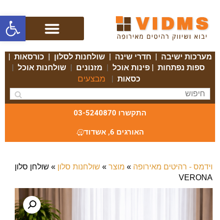
פתח סרגל
מערכות ישיבה
|
חדרי שינה
|
שולחנות לסלון
|
כורסאות
|
ספות נפתחות
|
פינות אוכל
|
מזנונים
|
שולחנות אוכל
|
מבצעים
כסאות
|
התקשרו 03-5240870
האורגים 6, אשדוד
וידמס - רהיטים מאירופה
»
מוצר
»
שולחנות סלון
»
שולחן סלון
VERONA