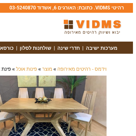
רהיטי VIDMS
. כתובת: האורגים 6, אשדוד 03-5240870
מערכות ישיבה
|
חדרי שינה
|
שולחנות לסלון
|
כורסאו
וידמס - רהיטים מאירופה
»
מוצר
»
פינות אוכל
»
פינת אוכל LUX כולל 