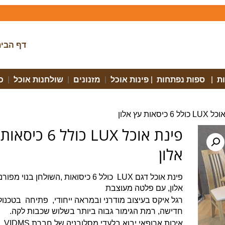
דף הבי
ת
|
ספות נפתחות
|
פינות אוכל
|
מזנונים
|
שולחנות אוכל
|
כ
6 כיסאות עץ אלון
פינת אוכל LUX כולל 6 כ
אלון
פינת אוכל דגם LUX כולל 6 כיסואות ,השולחן בנוי מפור
אלון, עם פלטה מעוצבת
רגל איקס בעיצוב מודרני ובמראה ייחודי, פתיחה בטכנולו
חדישה, רמת הגימור גבוה ביותר בשלוש שכבות לקה.
איכות ארופאי יבוא בלעדי מסלובניה של חברת VIDMS.